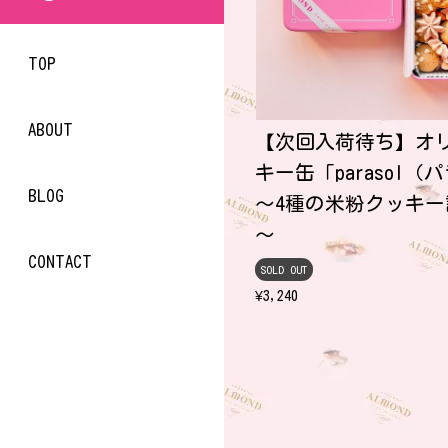
TOP
ABOUT
【次回入荷待ち】オ
キー缶「parasol（
BLOG
～4種の米粉クッキ
～
CONTACT
SOLD OUT
¥3,240